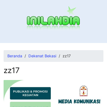
Langsung
ke
konten
Beranda
Dekenat Bekasi
zz17
zz17