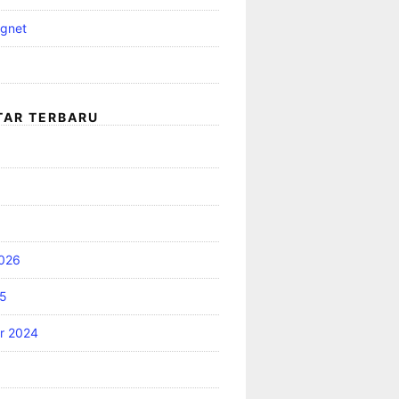
gnet
a
AR TERBARU
2026
25
r 2024