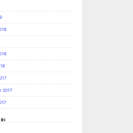
9
018
2018
018
017
r 2017
017
RI