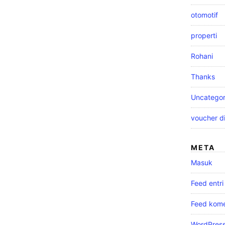
otomotif
properti
Rohani
Kami
Thanks
juga
Uncategor
voucher d
terbuka
META
untuk
Masuk
Feed entri
konsultasi
Feed kome
WordPress