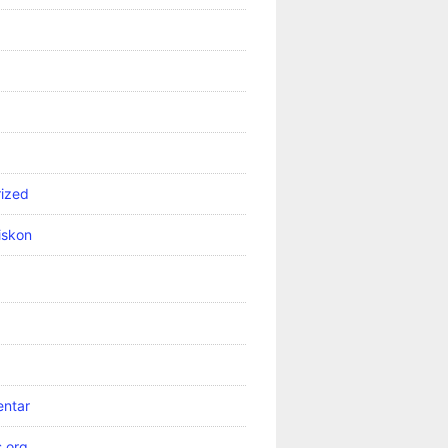
ized
iskon
ntar
.org