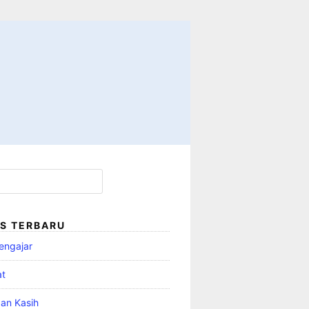
S TERBARU
engajar
at
an Kasih