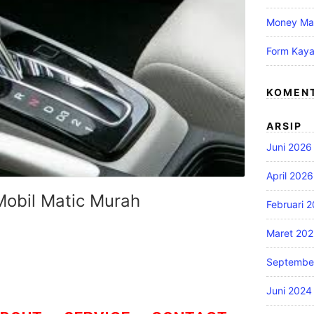
Money Ma
Form Kay
KOMENT
ARSIP
Juni 2026
April 2026
Mobil Matic Murah
Februari 
Maret 20
Septembe
Juni 2024