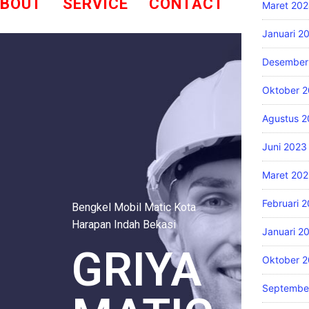
BOUT
SERVICE
CONTACT
Maret 20
Januari 2
Desember
Oktober 
Agustus 
Juni 2023
Maret 20
Februari 
Bengkel Mobil Matic Kota
Harapan Indah Bekasi
Januari 2
GRIYA
Oktober 
Septembe