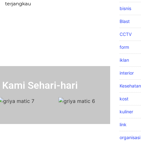
terjangkau
bisnis
Blast
CCTV
form
iklan
interior
 Kami Sehari-hari
Kesehatan
kost
kuliner
link
organisasi