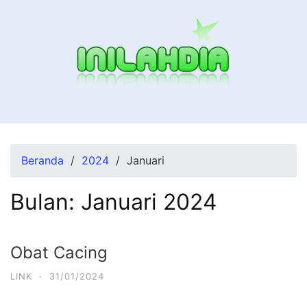
Langsung
ke
konten
Beranda
2024
Januari
Bulan:
Januari 2024
Obat Cacing
LINK
·
31/01/2024