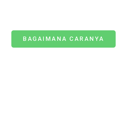
peduli dengan pendidikan putra putrinya.
Semua orang yang ingin menjamin
kelangsungan pendidikan seseorang .
BAGAIMANA CARANYA