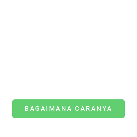
Bila anda benar sayang terhadap anak anda
pasti anda akan mempersiapkan pendidikan
anak sebaik-baiknya. Anda akan memastikan
bahwa walau pun suatu saat anda sudah tidak
ada namun kelangsungan pendidikan anak
tetap terjamin.
BAGAIMANA CARANYA