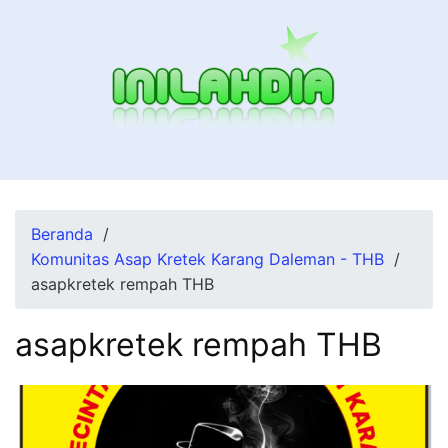
Langsung
ke
konten
Beranda
Komunitas Asap Kretek Karang Daleman - THB
asapkretek rempah THB
asapkretek rempah THB